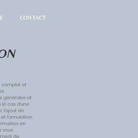
E
CONTACT
ION
s complet et
les
ns générales et
 le cas d’une
 l’ajout de
 et l’annulation,
formulées en
e vous
vement de