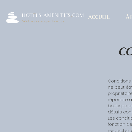
ACCUEIL
À
CO
Conditions 
ne peut êtr
propriétair
répondre a
boutique en
détails conc
Les conditi
fonction de
respectez 