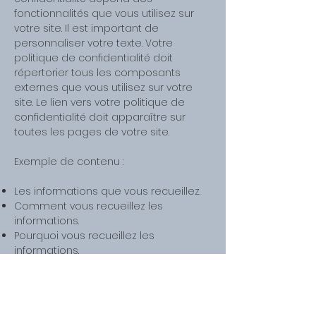
fonctionnalités que vous utilisez sur
votre site. Il est important de
personnaliser votre texte. Votre
politique de confidentialité doit
répertorier tous les composants
externes que vous utilisez sur votre
site. Le lien vers votre politique de
confidentialité doit apparaître sur
toutes les pages de votre site.
Exemple de contenu :
Les informations que vous recueillez.
Comment vous recueillez les
informations.
Pourquoi vous recueillez les
informations.
Avec qui partagez vous les
informations.
Où sont stockées les informations.
Combien de temps sont conservées